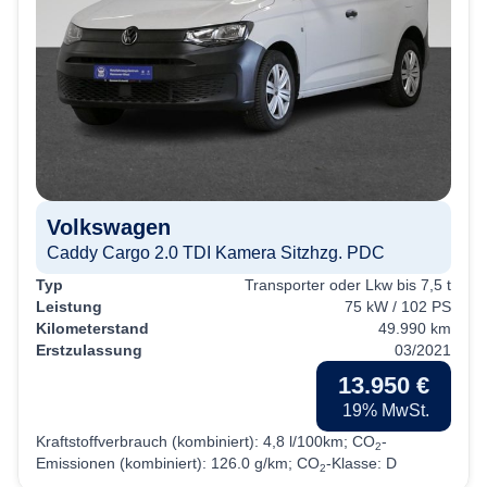
Volkswagen
Caddy Cargo 2.0 TDI Kamera Sitzhzg. PDC
Typ
Transporter oder Lkw bis 7,5 t
Leistung
75 kW / 102 PS
Kilometerstand
49.990 km
Erstzulassung
03/2021
13.950 €
19% MwSt.
Kraftstoffverbrauch (kombiniert):
4,8 l/100km
;
CO
-
2
Emissionen (kombiniert):
126.0 g/km
;
CO
-Klasse:
D
2