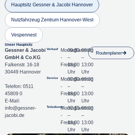
Hauptsitz Gessner & Jacobi Hannover
Nutzfahrzeug Zentrum Hannover-West
Vespennest
Unser Hauptsitz
Verkauf
Gessner & Jacobi
Montag
09:00
Samstag
09:00
Routenplaner
GmbH & Co.KG
-
–
–
Falkenstr. 16-18
Freitag
18:00
13:00
30449 Hannover
Uhr
Uhr
Service
Montag
07:00
Samstag
09:00
Telefon:
0511
-
–
–
45809 0
Freitag
18:00
13:00
E-Mail:
Uhr
Uhr
Teiledienst
info@gessner-
Montag
07:15
Samstag
09:00
jacobi.de
-
–
–
Freitag
18:00
13:00
Uhr
Uhr