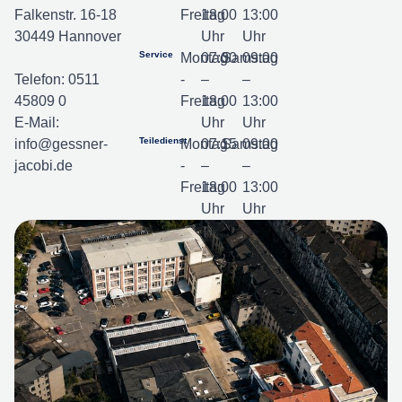
Falkenstr. 16-18
Freitag
18:00
13:00
30449 Hannover
Uhr
Uhr
Service
Montag
07:00
Samstag
09:00
Telefon:
0511
-
–
–
45809 0
Freitag
18:00
13:00
E-Mail:
Uhr
Uhr
Teiledienst
info@gessner-
Montag
07:15
Samstag
09:00
jacobi.de
-
–
–
Freitag
18:00
13:00
Uhr
Uhr