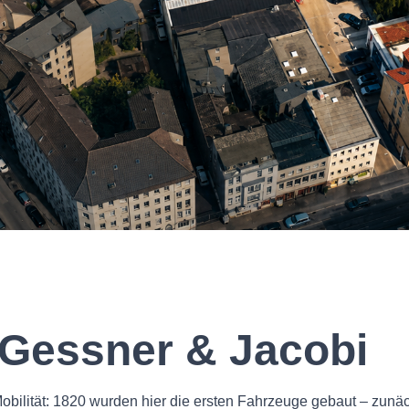
 Gessner & Jacobi
Mobilität: 1820 wurden hier die ersten Fahrzeuge gebaut – zunäc