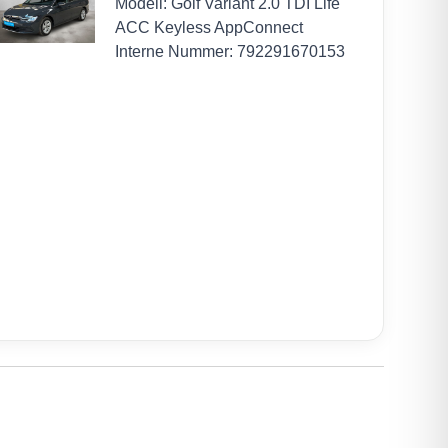
Modell: Golf Variant 2.0 TDI Life
ACC Keyless AppConnect
Interne Nummer: 792291670153