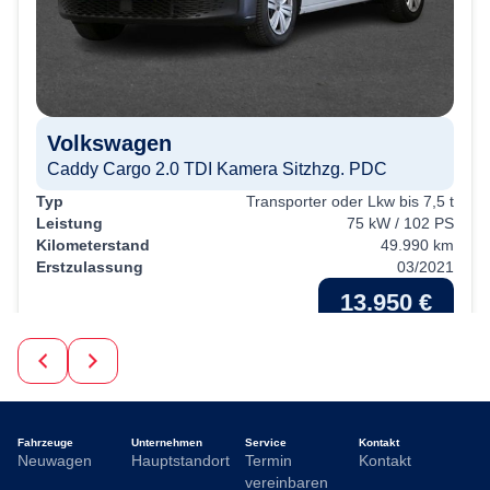
Volkswagen
Caddy Cargo 2.0 TDI Kamera Sitzhzg. PDC
Typ
Transporter oder Lkw bis 7,5 t
Leistung
75 kW / 102 PS
Kilometerstand
49.990 km
Erstzulassung
03/2021
13.950 €
19% MwSt.
Kraftstoffverbrauch (kombiniert):
4,8 l/100km
;
CO
-
2
Emissionen (kombiniert):
126.0 g/km
;
CO
-Klasse:
D
2
Fahrzeuge
Unternehmen
Service
Kontakt
Neuwagen
Hauptstandort
Termin
Kontakt
vereinbaren