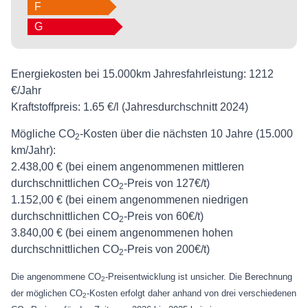
F
G
Energiekosten bei 15.000km Jahresfahrleistung:
1212
€/Jahr
Kraftstoffpreis:
1.65 €/l (Jahresdurchschnitt 2024)
Mögliche CO
-Kosten über die nächsten 10 Jahre (15.000
2
km/Jahr):
2.438,00 € (bei einem angenommenen mittleren
durchschnittlichen CO
-Preis von 127€/t)
2
1.152,00 € (bei einem angenommenen niedrigen
durchschnittlichen CO
-Preis von 60€/t)
2
3.840,00 € (bei einem angenommenen hohen
durchschnittlichen CO
-Preis von 200€/t)
2
Die angenommene CO
-Preisentwicklung ist unsicher. Die Berechnung
2
der möglichen CO
-Kosten erfolgt daher anhand von drei verschiedenen
2