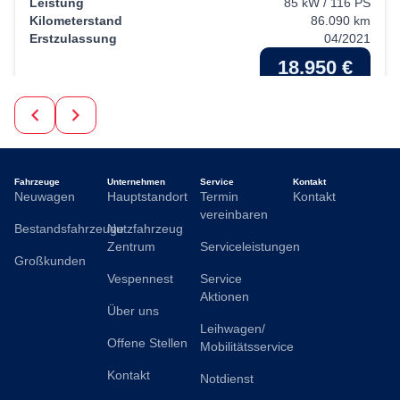
Leistung
85 kW / 116 PS
Kilometerstand
86.090 km
Erstzulassung
04/2021
18.950 €
19% MwSt.
fairer Preis
Kraftstoffverbrauch (kombiniert):
4,5 l/100km
;
CO
-
2
Emissionen (kombiniert):
118.0 g/km
;
CO
-Klasse:
D
2
Fahrzeuge
Unternehmen
Service
Kontakt
Neuwagen
Hauptstandort
Termin
Kontakt
vereinbaren
Bestandsfahrzeuge
Nutzfahrzeug
Zentrum
Serviceleistungen
Großkunden
Vespennest
Service
Aktionen
Über uns
Leihwagen/
Offene Stellen
Mobilitätsservice
Kontakt
Notdienst