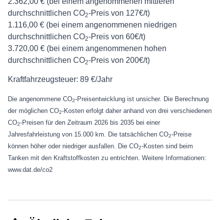
2.362,00 € (bei einem angenommenen mittleren
durchschnittlichen CO
-Preis von 127€/t)
2
1.116,00 € (bei einem angenommenen niedrigen
durchschnittlichen CO
-Preis von 60€/t)
2
3.720,00 € (bei einem angenommenen hohen
durchschnittlichen CO
-Preis von 200€/t)
2
Kraftfahrzeugsteuer:
89 €/Jahr
Die angenommene CO
-Preisentwicklung ist unsicher. Die Berechnung
2
der möglichen CO
-Kosten erfolgt daher anhand von drei verschiedenen
2
CO
-Preisen für den Zeitraum 2026 bis 2035 bei einer
2
Jahresfahrleistung von 15.000 km. Die tatsächlichen CO
-Preise
2
können höher oder niedriger ausfallen. Die CO
-Kosten sind beim
2
Tanken mit den Kraftstoffkosten zu entrichten. Weitere Informationen:
www.dat.de/co2