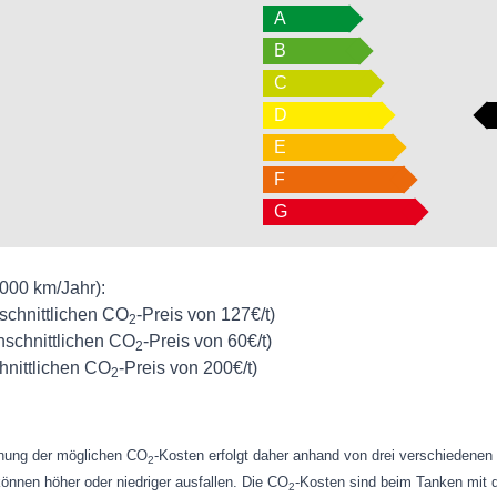
A
B
C
D
E
F
G
.000 km/Jahr):
schnittlichen CO
-Preis von 127€/t)
2
schnittlichen CO
-Preis von 60€/t)
2
nittlichen CO
-Preis von 200€/t)
2
chnung der möglichen CO
-Kosten erfolgt daher anhand von drei verschiedene
2
können höher oder niedriger ausfallen. Die CO
-Kosten sind beim Tanken mit d
2