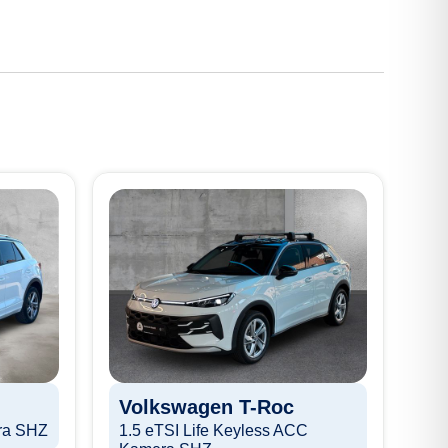
V
R-
Volkswagen
T-Roc
St
ra SHZ
1.5 eTSI Life Keyless ACC
Typ