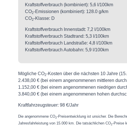
Kraftstoffverbrauch (kombiniert):
5,6 l/100km
CO
-Emissionen (kombiniert):
128.0 g/km
2
CO
-Klasse:
D
2
Kraftstoffverbrauch Innenstadt:
7,2 l/100km
Kraftstoffverbrauch Stadtrand:
5,3 l/100km
Kraftstoffverbrauch Landstraße:
4,8 l/100km
Kraftstoffverbrauch Autobahn:
5,9 l/100km
Mögliche CO
-Kosten über die nächsten 10 Jahre (15
2
2.438,00 € (bei einem angenommenen mittleren durch
1.152,00 € (bei einem angenommenen niedrigen durch
3.840,00 € (bei einem angenommenen hohen durchsch
Kraftfahrzeugsteuer:
98 €/Jahr
Die angenommene CO
-Preisentwicklung ist unsicher. Die Bere
2
Jahresfahrleistung von 15.000 km. Die tatsächlichen CO
-Preise 
2