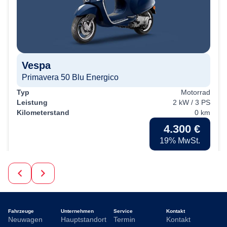
Vespa
Primavera 50 Blu Energico
Typ
Motorrad
Leistung
2 kW / 3 PS
Kilometerstand
0 km
4.300 €
19% MwSt.
Kraftstoffverbrauch (kombiniert):
2,6 l/100km
;
CO
-
2
Emissionen (kombiniert):
59.0 g/km
;
CO
-Klasse:
B
2
Fahrzeuge
Unternehmen
Service
Kontakt
Neuwagen
Hauptstandort
Termin
Kontakt