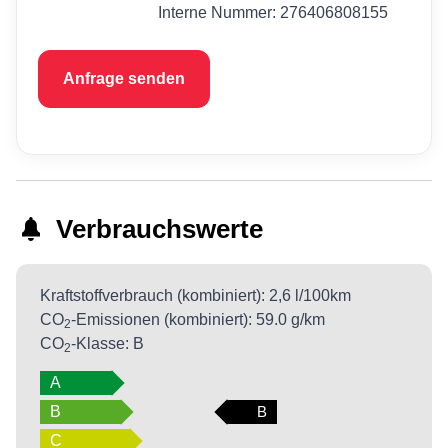
Interne Nummer: 276406808155
Anfrage senden
Verbrauchswerte
Kraftstoffverbrauch (kombiniert):
2,6 l/100km
CO
-Emissionen (kombiniert):
59.0 g/km
2
CO
-Klasse:
B
2
A
B
B
C