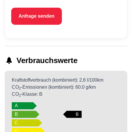
Anfrage senden
Verbrauchswerte
Kraftstoffverbrauch (kombiniert):
2,6 l/100km
CO
-Emissionen (kombiniert):
60.0 g/km
2
CO
-Klasse:
B
2
A
B
B
C
D