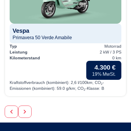
Vespa
Primavera 50 Verde Amabile
Typ
Motorrad
Leistung
2 kW / 3 PS
Kilometerstand
0 km
4.300 €
19% MwSt.
Kraftstoffverbrauch (kombiniert):
2,6 l/100km
;
CO
-
2
Emissionen (kombiniert):
59.0 g/km
;
CO
-Klasse:
B
2