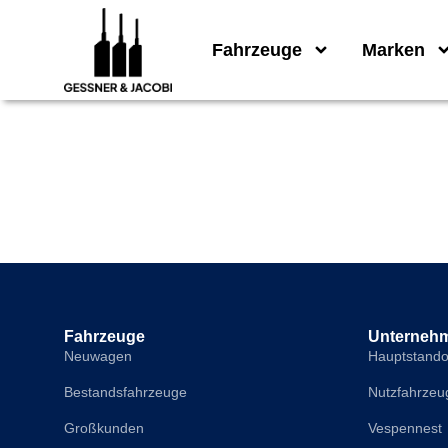
Fahrzeuge
Marken
Steven Altm
Fahrzeuge
Unterneh
Neuwagen
Hauptstando
Bestandsfahrzeuge
Nutzfahrzeu
Großkunden
Vespennest