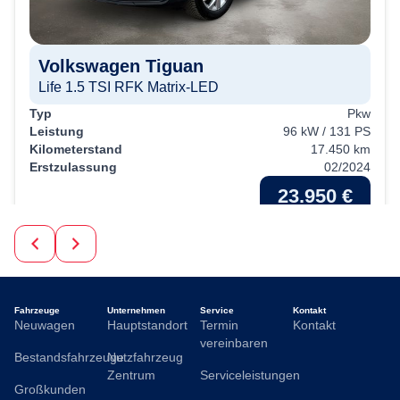
Volkswagen
Tiguan
Life 1.5 TSI RFK Matrix-LED
Typ
Pkw
Leistung
96 kW / 131 PS
Kilometerstand
17.450 km
Erstzulassung
02/2024
23.950 €
19% MwSt.
guter Preis
Kraftstoffverbrauch (kombiniert):
6,3 l/100km
;
CO
-
2
Emissionen (kombiniert):
152.0 g/km
;
CO
-Klasse:
E
2
Fahrzeuge
Unternehmen
Service
Kontakt
Neuwagen
Hauptstandort
Termin
Kontakt
vereinbaren
Bestandsfahrzeuge
Nutzfahrzeug
Zentrum
Serviceleistungen
Großkunden