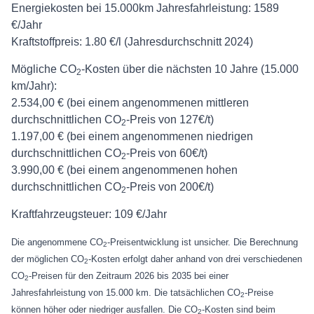
Energiekosten bei 15.000km Jahresfahrleistung:
1589
€/Jahr
Kraftstoffpreis:
1.80 €/l (Jahresdurchschnitt 2024)
Mögliche CO
-Kosten über die nächsten 10 Jahre (15.000
2
km/Jahr):
2.534,00 € (bei einem angenommenen mittleren
durchschnittlichen CO
-Preis von 127€/t)
2
1.197,00 € (bei einem angenommenen niedrigen
durchschnittlichen CO
-Preis von 60€/t)
2
3.990,00 € (bei einem angenommenen hohen
durchschnittlichen CO
-Preis von 200€/t)
2
Kraftfahrzeugsteuer:
109 €/Jahr
Die angenommene CO
-Preisentwicklung ist unsicher. Die Berechnung
2
der möglichen CO
-Kosten erfolgt daher anhand von drei verschiedenen
2
CO
-Preisen für den Zeitraum 2026 bis 2035 bei einer
2
Jahresfahrleistung von 15.000 km. Die tatsächlichen CO
-Preise
2
können höher oder niedriger ausfallen. Die CO
-Kosten sind beim
2