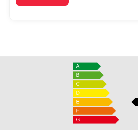
A
B
C
D
E
F
G