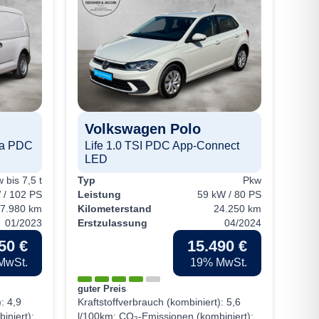
V
Ca
Volkswagen
Polo
hi.
ma PDC
Life 1.0 TSI PDC App-Connect
Typ
LED
Leis
Kilo
 bis 7,5 t
Typ
Pkw
Erst
 / 102 PS
Leistung
59 kW / 80 PS
7.980 km
Kilometerstand
24.250 km
01/2023
Erstzulassung
04/2024
50 €
15.490 €
MwSt.
19% MwSt.
guter Preis
):
4,9
Kraftstoffverbrauch (kombiniert):
5,6
Kraf
iniert):
l/100km
;
CO
-Emissionen (kombiniert):
l/10
2