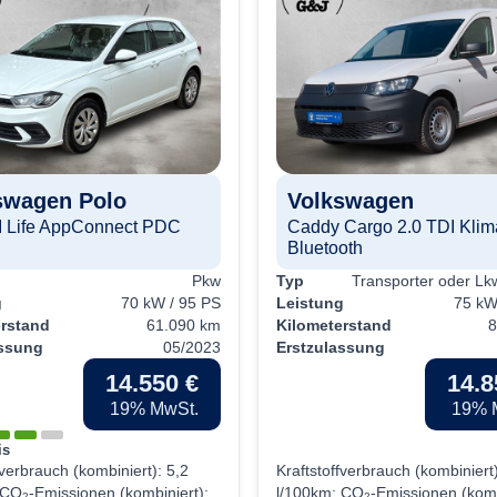
swagen
Polo
Volkswagen
I Life AppConnect PDC
Caddy Cargo 2.0 TDI Kli
Bluetooth
Pkw
Typ
Transporter oder Lkw
g
70 kW / 95 PS
Leistung
75 kW
erstand
61.090 km
Kilometerstand
8
assung
05/2023
Erstzulassung
14.550 €
14.8
19% MwSt.
19% 
is
fverbrauch (kombiniert):
5,2
Kraftstoffverbrauch (kombiniert
CO
-Emissionen (kombiniert):
l/100km
;
CO
-Emissionen (komb
2
2