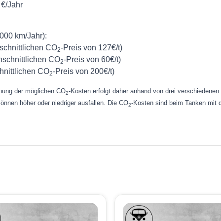
 €/Jahr
.000 km/Jahr):
schnittlichen CO
-Preis von 127€/t)
2
schnittlichen CO
-Preis von 60€/t)
2
nittlichen CO
-Preis von 200€/t)
2
chnung der möglichen CO
-Kosten erfolgt daher anhand von drei verschiedene
2
können höher oder niedriger ausfallen. Die CO
-Kosten sind beim Tanken mit d
2