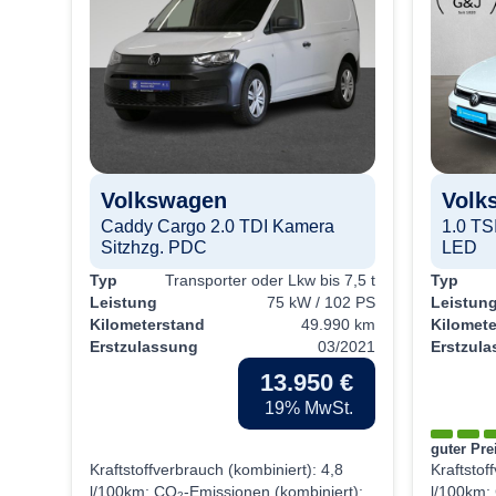
D
Volkswagen
Volk
Pkw
Caddy Cargo 2.0 TDI Kamera
1.0 TS
10 PS
Sitzhzg. PDC
LED
80 km
/2023
Typ
Transporter oder Lkw bis 7,5 t
Typ
Leistung
75 kW / 102 PS
Leistun
 €
Kilometerstand
49.990 km
Kilomet
t.
Erstzulassung
03/2021
Erstzul
13.950 €
19% MwSt.
guter Pre
3
Kraftstoffverbrauch (kombiniert):
4,8
Kraftstof
rt):
l/100km
;
CO
-Emissionen (kombiniert):
l/100km
;
2