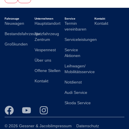
fairer Preis
Kraftstoffverbrauch (kombiniert):
4,5 l/100km
;
CO
-
2
Emissionen (kombiniert):
118.0 g/km
;
CO
-Klasse:
D
2
Fahrzeuge
Unternehmen
Service
Kontakt
Neuwagen
Hauptstandort
Termin
Kontakt
vereinbaren
Bestandsfahrzeuge
Nutzfahrzeug
Zentrum
Serviceleistungen
Großkunden
Vespennest
Service
Aktionen
Über uns
Leihwagen/
Offene Stellen
Mobilitätsservice
Kontakt
Notdienst
Audi Service
Skoda Service
© 2026 Gessner & Jacobi
Impressum
Datenschutz