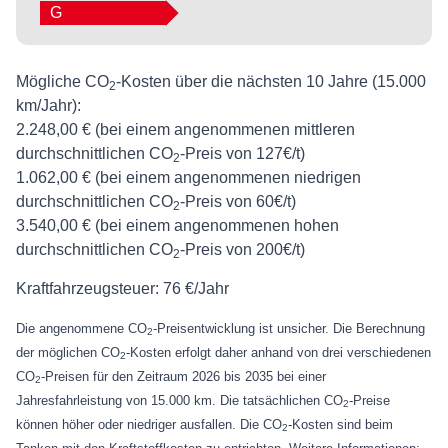
G
Mögliche CO
-Kosten über die nächsten 10 Jahre (15.000
2
km/Jahr):
2.248,00 € (bei einem angenommenen mittleren
durchschnittlichen CO
-Preis von 127€/t)
2
1.062,00 € (bei einem angenommenen niedrigen
durchschnittlichen CO
-Preis von 60€/t)
2
3.540,00 € (bei einem angenommenen hohen
durchschnittlichen CO
-Preis von 200€/t)
2
Kraftfahrzeugsteuer:
76 €/Jahr
Die angenommene CO
-Preisentwicklung ist unsicher. Die Berechnung
2
der möglichen CO
-Kosten erfolgt daher anhand von drei verschiedenen
2
CO
-Preisen für den Zeitraum 2026 bis 2035 bei einer
2
Jahresfahrleistung von 15.000 km. Die tatsächlichen CO
-Preise
2
können höher oder niedriger ausfallen. Die CO
-Kosten sind beim
2