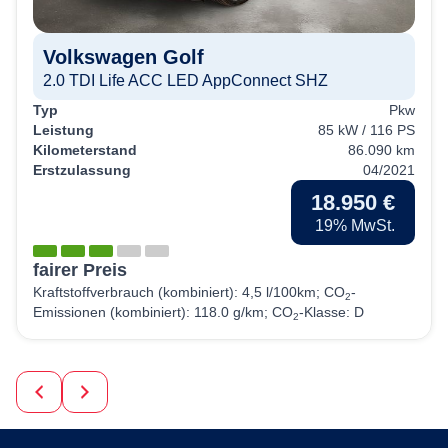
Volkswagen
Golf
2.0 TDI Life ACC LED AppConnect SHZ
Typ
Pkw
Leistung
85 kW / 116 PS
Kilometerstand
86.090 km
Erstzulassung
04/2021
18.950 €
19% MwSt.
fairer Preis
Kraftstoffverbrauch (kombiniert):
4,5 l/100km
;
CO
-
2
Emissionen (kombiniert):
118.0 g/km
;
CO
-Klasse:
D
2