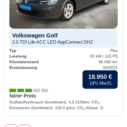
Volkswagen
Golf
2.0 TDI Life ACC LED AppConnect SHZ
Typ
Pkw
Leistung
85 kW / 116 PS
Kilometerstand
86.090 km
Erstzulassung
04/2021
18.950 €
19% MwSt.
fairer Preis
Kraftstoffverbrauch (kombiniert):
4,5 l/100km
;
CO
-
2
Emissionen (kombiniert):
118.0 g/km
;
CO
-Klasse:
D
2