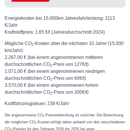
Energiekosten bei 15.000km Jahresfahrleistung:
1113
€/Jahr
Kraftstoffpreis:
1.65 €/l (Jahresdurchschnitt 2024)
Mögliche CO
-Kosten über die nächsten 10 Jahre (15.000
2
km/Jahr):
2.267,00 € (bei einem angenommenen mittleren
durchschnittlichen CO
-Preis von 127€/t)
2
1.071,00 € (bei einem angenommenen niedrigen
durchschnittlichen CO
-Preis von 60€/t)
2
3.570,00 € (bei einem angenommenen hohen
durchschnittlichen CO
-Preis von 200€/t)
2
Kraftfahrzeugsteuer:
238 €/Jahr
Die angenommene CO
-Preisentwicklung ist unsicher. Die Berechnung
2
der möglichen CO
-Kosten erfolgt daher anhand von drei verschiedenen
2
CO
-Preisen für den Zeitraum 2026 bis 2035 bei einer
2