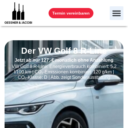
Termin vereinbaren
Der VW Golf 8 R-Line
Jetzt ab nur 127,-€ monatlich ohne Anzahlung
VW Golf 8 R-Line: Energieverbrauch kombiniert: 5,2
l/100 km | CO₂-Emissionen kombiniert: 120 g/km |
CO₂-Klasse: D | Abb. zeigt Sonderausstattung